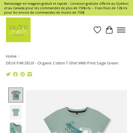
Ramassage en magasin gratuit et rapide - Livraison gratuite offerte au Québec
et au Canada pour les commandes de plus de 150$+tx -- Frais fixes de 12$+tx
pour les envois de commandes de moins de 150$
Wish List
Cart
Home
/
DEUX PAR DEUX - Organic Cotton T-Shirt With Print Sage Green
Product image slideshow Items