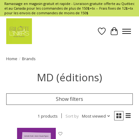
Ramassage en magasin gratuit et rapide - Livraison gratuite offerte au Québec
et au Canada pour les commandes de plus de 150$+tx -- Frais fixes de 12$+tx
pour les envois de commandes de moins de 150$
Wish List
Cart
Home
/
Brands
MD (éditions)
Show filters
1 products
Sort by
Most viewed