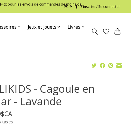
 12$+tx pour les envois de commandes de moins de
FC
S’inscrire / Se connecter
essoires
Jeux et Jouets
Livres
LIKIDS - Cagoule en
lar - Lavande
0$CA
s taxes