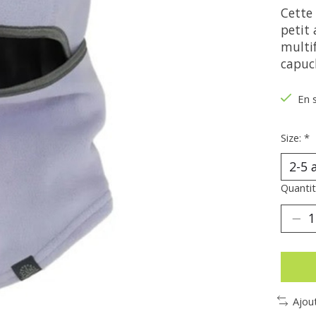
Cette
petit 
multi
capuc
En 
Size:
*
Quantit
Ajou