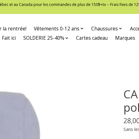
 Québec et au Canada pour les commandes de plus de 150$+tx -- Frais fixes de
 la rentrée!
Vêtements 0-12 ans
Chaussures
Acc
Fait ici
SOLDERIE 25-40%
Cartes cadeau
Marques
CA
po
28,0
Sans le