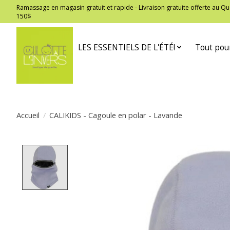
Ramassage en magasin gratuit et rapide - Livraison gratuite offerte au
150$
LES ESSENTIELS DE L'ÉTÉ!
Tout pour
Accueil
/
CALIKIDS - Cagoule en polar - Lavande
Product image slideshow Items