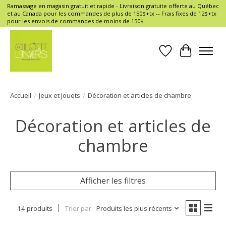
Ramassage en magasin gratuit et rapide - Livraison gratuite offerte au Québec
et au Canada pour les commandes de plus de 150$+tx -- Frais fixes de 12$+tx
pour les envois de commandes de moins de 150$
Liste de souhait
Panier
Accueil
/
Jeux et Jouets
/
Décoration et articles de chambre
Décoration et articles de
chambre
Afficher les filtres
14 produits
Trier par
Produits les plus récents