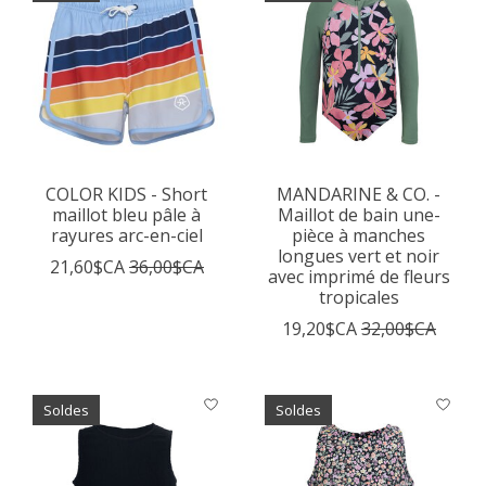
COLOR KIDS - Short
MANDARINE & CO. -
maillot bleu pâle à
Maillot de bain une-
rayures arc-en-ciel
pièce à manches
longues vert et noir
21,60$CA
36,00$CA
avec imprimé de fleurs
tropicales
19,20$CA
32,00$CA
Soldes
Soldes