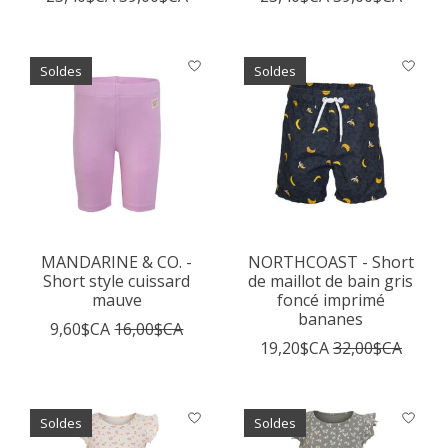
Soldes
Soldes
MANDARINE & CO. -
NORTHCOAST - Short
Short style cuissard
de maillot de bain gris
mauve
foncé imprimé
bananes
9,60$CA
16,00$CA
19,20$CA
32,00$CA
Soldes
Soldes