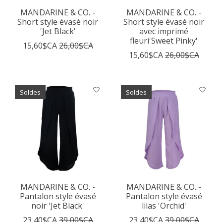
MANDARINE & CO. -
MANDARINE & CO. -
Short style évasé noir
Short style évasé noir
'Jet Black'
avec imprimé
fleuri'Sweet Pinky'
15,60$CA
26,00$CA
15,60$CA
26,00$CA
Soldes
Soldes
MANDARINE & CO. -
MANDARINE & CO. -
Pantalon style évasé
Pantalon style évasé
noir 'Jet Black'
lilas 'Orchid'
23,40$CA
39,00$CA
23,40$CA
39,00$CA