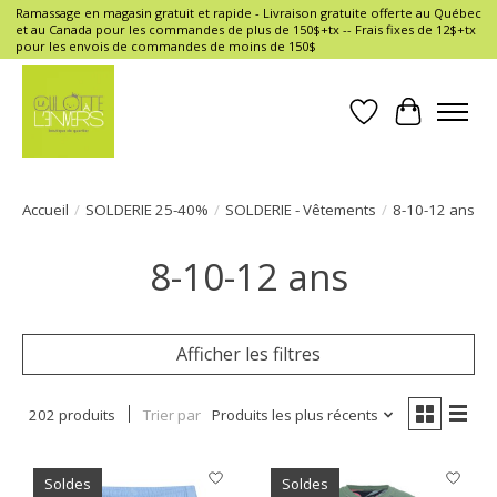
Ramassage en magasin gratuit et rapide - Livraison gratuite offerte au Québec
et au Canada pour les commandes de plus de 150$+tx -- Frais fixes de 12$+tx
pour les envois de commandes de moins de 150$
Liste de souhait
Panier
Accueil
/
SOLDERIE 25-40%
/
SOLDERIE - Vêtements
/
8-10-12 ans
8-10-12 ans
Afficher les filtres
202 produits
Trier par
Produits les plus récents
Soldes
Soldes