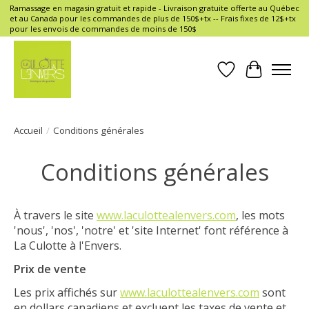
Ramassage en magasin gratuit et rapide - Livraison gratuite offerte au Québec
et au Canada pour les commandes de plus de 150$+tx -- Frais fixes de 12$+tx
pour les envois de commandes de moins de 150$
Liste de souhait
Panier
Accueil
/
Conditions générales
Conditions générales
À travers le site
www.laculottealenvers.com
, les mots
'nous', 'nos', 'notre' et 'site Internet' font référence à
La Culotte à l'Envers.
Prix de vente
Les prix affichés sur
www.laculottealenvers.com
sont
en dollars canadiens et excluent les taxes de vente et