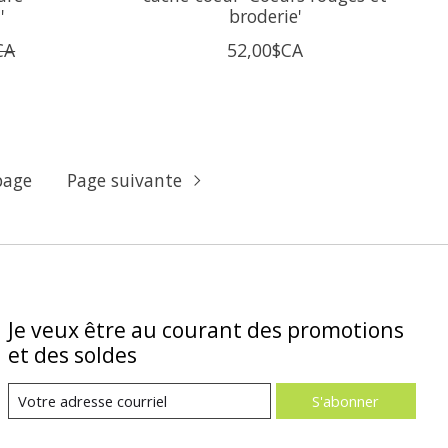
'
broderie'
CA
52,00$CA
page
Page suivante
Je veux être au courant des promotions
et des soldes
S'abonner