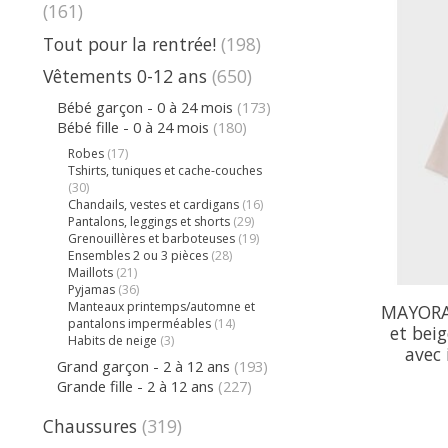
(161)
Tout pour la rentrée!
(198)
Vêtements 0-12 ans
(650)
Bébé garçon - 0 à 24 mois
(173)
Bébé fille - 0 à 24 mois
(180)
Robes
(17)
Tshirts, tuniques et cache-couches
(30)
Chandails, vestes et cardigans
(16)
Pantalons, leggings et shorts
(29)
Grenouillères et barboteuses
(19)
Ensembles 2 ou 3 pièces
(28)
Maillots
(21)
Pyjamas
(36)
Manteaux printemps/automne et
MAYORAL
pantalons imperméables
(14)
et bei
Habits de neige
(3)
avec
Grand garçon - 2 à 12 ans
(193)
Grande fille - 2 à 12 ans
(227)
Chaussures
(319)