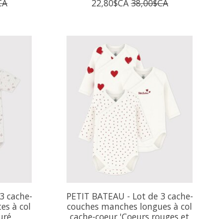
CA
22,80$CA
38,00$CA
3 cache-
PETIT BATEAU - Lot de 3 cache-
es à col
couches manches longues à col
uré
cache-coeur 'Coeurs rouges et