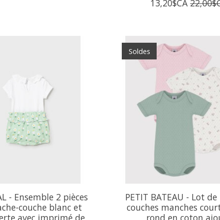
13,20$CA
22,00$
Soldes
 - Ensemble 2 pièces
PETIT BATEAU - Lot de 
ache-couche blanc et
couches manches court
erte avec imprimé de
rond en coton ajo