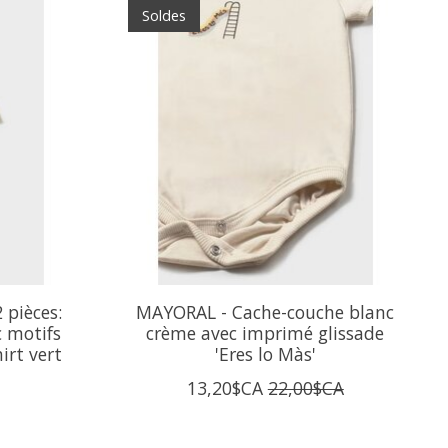
Soldes
pièces:
MAYORAL - Cache-couche blanc
c motifs
crème avec imprimé glissade
hirt vert
'Eres lo Màs'
13,20$CA
22,00$CA