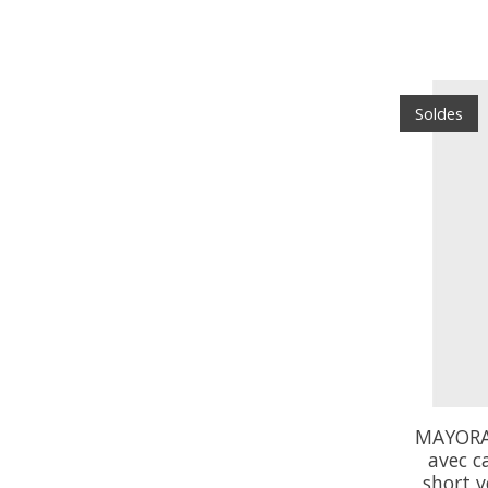
Soldes
MAYORAL
avec c
short v