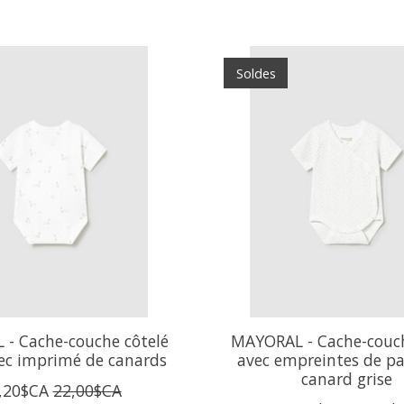
Soldes
- Cache-couche côtelé
MAYORAL - Cache-couc
ec imprimé de canards
avec empreintes de pa
canard grise
,20$CA
22,00$CA