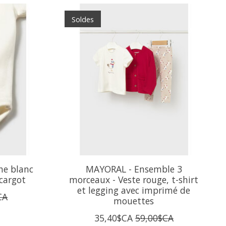
Soldes
he blanc
MAYORAL - Ensemble 3
cargot
morceaux - Veste rouge, t-shirt
et legging avec imprimé de
CA
mouettes
35,40$CA
59,00$CA