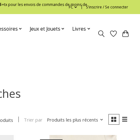
 12$+tx pour les envois de commandes de moins de
FC
S’inscrire / Se connecter
essoires
Jeux et Jouets
Livres
ches
Trier par
Produits les plus récents
roduits