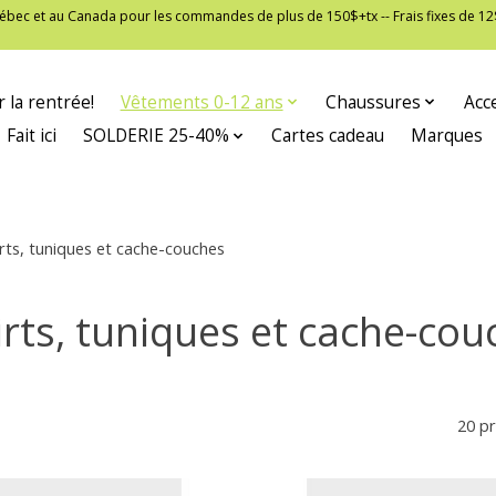
 Québec et au Canada pour les commandes de plus de 150$+tx -- Frais fixes de
 la rentrée!
Vêtements 0-12 ans
Chaussures
Acc
Fait ici
SOLDERIE 25-40%
Cartes cadeau
Marques
rts, tuniques et cache-couches
irts, tuniques et cache-cou
20 p