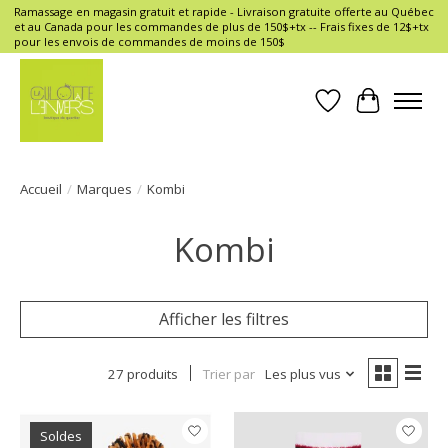
Ramassage en magasin gratuit et rapide - Livraison gratuite offerte au Québec
et au Canada pour les commandes de plus de 150$+tx -- Frais fixes de 12$+tx
pour les envois de commandes de moins de 150$
Liste de souhait
Panier
Accueil
/
Marques
/
Kombi
Kombi
Afficher les filtres
27 produits
Trier par
Les plus vus
Soldes