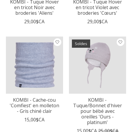
KOMBI - Tuque Hover
KOMBI - Tuque Hover
en tricot Noir avec
en tricot Violet avec
broderies 'Aliens'
broderies 'Cœurs'
29,00$CA
29,00$CA
Soldes
KOMBI - Cache-cou
KOMBI -
'Comfiest' en molleton
Tuque/Bonnet d'hiver
- Gris chiné clair
pour bébé avec
oreilles 'Ours -
15,00$CA
platinum'
15,00$CA
25,00$CA