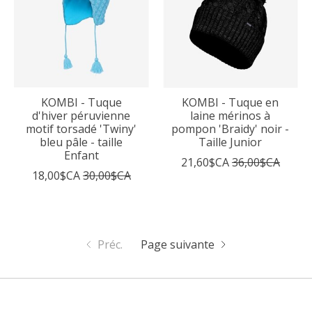
KOMBI - Tuque
KOMBI - Tuque en
d'hiver péruvienne
laine mérinos à
motif torsadé 'Twiny'
pompon 'Braidy' noir -
bleu pâle - taille
Taille Junior
Enfant
21,60$CA
36,00$CA
18,00$CA
30,00$CA
Préc.
Page suivante