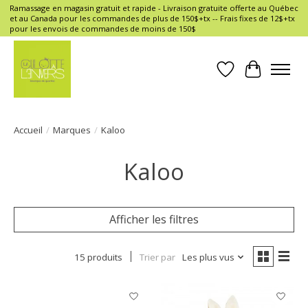
Ramassage en magasin gratuit et rapide - Livraison gratuite offerte au Québec
et au Canada pour les commandes de plus de 150$+tx -- Frais fixes de 12$+tx
pour les envois de commandes de moins de 150$
Liste de souhait
Panier
Accueil
/
Marques
/
Kaloo
Kaloo
Afficher les filtres
15 produits
Trier par
Les plus vus