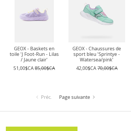
GEOX - Baskets en
GEOX - Chaussures de
toile 'J Foot-Run - Lilas
sport bleu 'Sprintye -
/ Jaune clair'
Watersea/pink'
51,00$CA
85,00$CA
42,00$CA
70,00$CA
Préc.
Page suivante