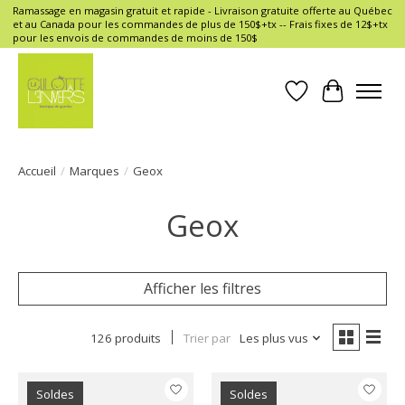
Ramassage en magasin gratuit et rapide - Livraison gratuite offerte au Québec
et au Canada pour les commandes de plus de 150$+tx -- Frais fixes de 12$+tx
pour les envois de commandes de moins de 150$
Liste de souhait
Panier
Accueil
/
Marques
/
Geox
Geox
Afficher les filtres
126 produits
Trier par
Les plus vus
Soldes
Soldes