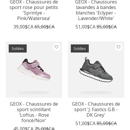
GEOX - Chaussures de
GEOX - Chaussures
sport rose pour petits
lavandes à bandes
'Sprintye -
blanches 'Eclyper -
Pink/Watersea'
Lavender/White'
39,00$CA
65,00$CA
51,00$CA
85,00$CA
Soldes
Soldes
GEOX - Chaussures de
GEOX - Chaussures de
sport scintillant
sport 'J. Fastics G.B -
'Loftus - Rose
DK Grey'
foncé/Noir'
51,00$CA
85,00$CA
45,00$CA
75,00$CA