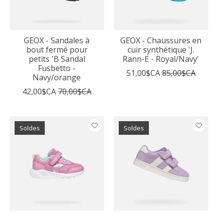
GEOX - Sandales à
GEOX - Chaussures en
bout fermé pour
cuir synthétique 'J.
petits 'B Sandal
Rann-E - Royal/Navy'
Fusbetto -
51,00$CA
85,00$CA
Navy/orange
42,00$CA
70,00$CA
Soldes
Soldes