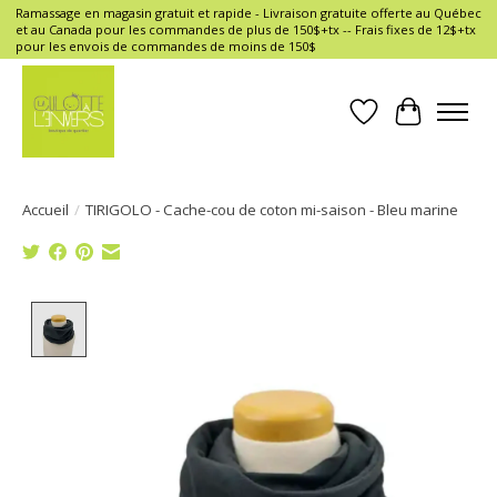
Ramassage en magasin gratuit et rapide - Livraison gratuite offerte au Québec
et au Canada pour les commandes de plus de 150$+tx -- Frais fixes de 12$+tx
pour les envois de commandes de moins de 150$
Liste de souhait
Panier
Accueil
/
TIRIGOLO - Cache-cou de coton mi-saison - Bleu marine
Product image slideshow Items