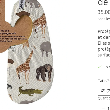
de
35,0
Sans le
Protég
et da
Elles
protèg
surfac
En 
Taille/S
Quantit