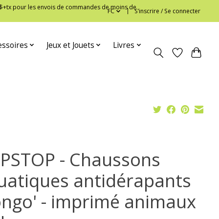
 12$+tx pour les envois de commandes de moins de
FC
S’inscrire / Se connecter
essoires
Jeux et Jouets
Livres
IPSTOP - Chaussons
uatiques antidérapants
ongo' - imprimé animaux