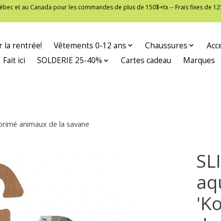
 Québec et au Canada pour les commandes de plus de 150$+tx -- Frais fixes de
 la rentrée!
Vêtements 0-12 ans
Chaussures
Acc
Fait ici
SOLDERIE 25-40%
Cartes cadeau
Marques
primé animaux de la savane
SL
aq
'K