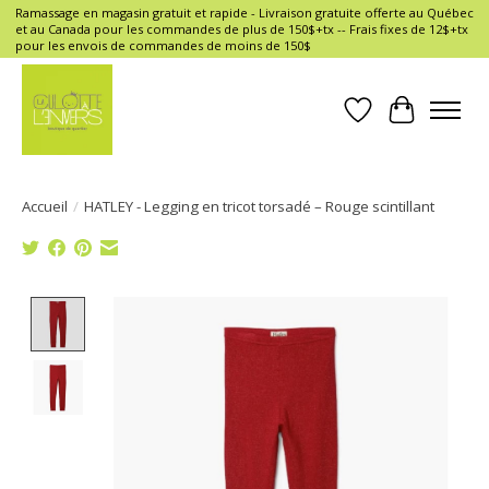
Ramassage en magasin gratuit et rapide - Livraison gratuite offerte au Québec
et au Canada pour les commandes de plus de 150$+tx -- Frais fixes de 12$+tx
pour les envois de commandes de moins de 150$
Liste de souhait
Panier
Accueil
/
HATLEY - Legging en tricot torsadé – Rouge scintillant
Product image slideshow Items