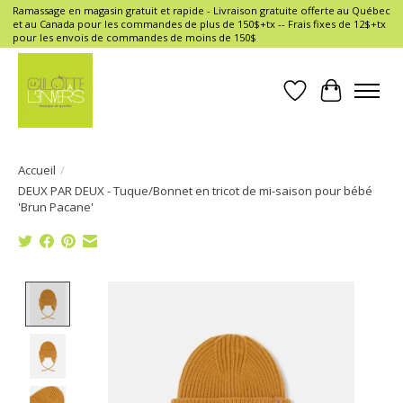
Ramassage en magasin gratuit et rapide - Livraison gratuite offerte au Québec
et au Canada pour les commandes de plus de 150$+tx -- Frais fixes de 12$+tx
pour les envois de commandes de moins de 150$
Liste de souhait
Panier
Accueil
/
DEUX PAR DEUX - Tuque/Bonnet en tricot de mi-saison pour bébé
'Brun Pacane'
Product image slideshow Items