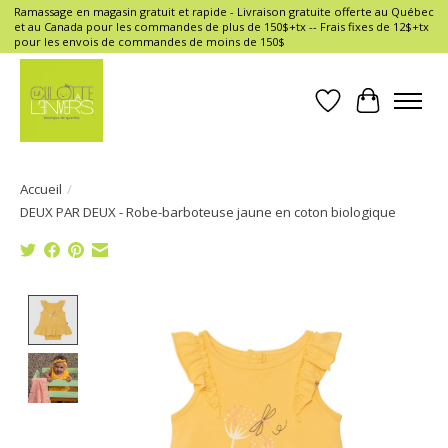
Ramassage en magasin gratuit et rapide - Livraison gratuite offerte au Québec
et au Canada pour les commandes de plus de 150$+tx -- Frais fixes de 12$+tx
pour les envois de commandes de moins de 150$
Liste de souhait
Panier
Accueil
/
DEUX PAR DEUX - Robe-barboteuse jaune en coton biologique
Product image slideshow Items