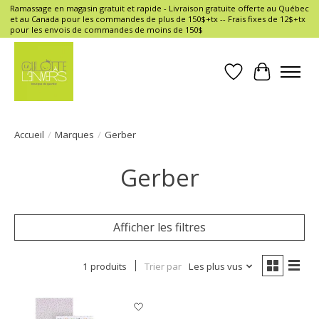
Ramassage en magasin gratuit et rapide - Livraison gratuite offerte au Québec
et au Canada pour les commandes de plus de 150$+tx -- Frais fixes de 12$+tx
pour les envois de commandes de moins de 150$
Liste de souhait
Panier
Accueil
/
Marques
/
Gerber
Gerber
Afficher les filtres
1 produits
Trier par
Les plus vus