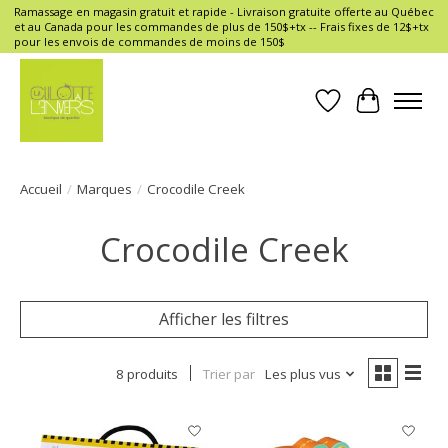
Ramassage en magasin gratuit et rapide - Livraison gratuite offerte au Québec
et au Canada pour les commandes de plus de 150$+tx -- Frais fixes de 12$+tx
pour les envois de commandes de moins de 150$
Liste de souhait
Panier
Accueil
/
Marques
/
Crocodile Creek
Crocodile Creek
Afficher les filtres
8 produits
Trier par
Les plus vus