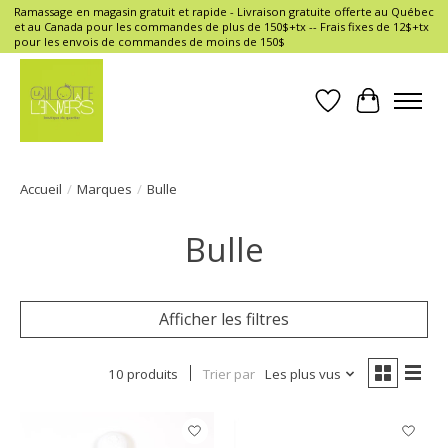
Ramassage en magasin gratuit et rapide - Livraison gratuite offerte au Québec
et au Canada pour les commandes de plus de 150$+tx -- Frais fixes de 12$+tx
pour les envois de commandes de moins de 150$
Liste de souhait
Panier
Accueil
/
Marques
/
Bulle
Bulle
Afficher les filtres
10 produits
Trier par
Les plus vus