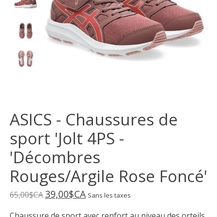
ASICS - Chaussures de
sport 'Jolt 4PS -
'Décombres
Rouges/Argile Rose Foncé'
39,00$CA
65,00$CA
Sans les taxes
Chaussure de sport avec renfort au niveau des orteils,